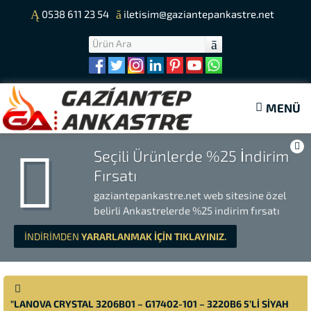
0538 611 23 54
iletisim@gaziantepankastre.net
MENÜ
Seçili Ürünlerde %25 İndirim
Fırsatı
gaziantepankastre.net web sitesine özel
belirli Ankastrelerde %25 indirim fırsatı
İNDİRİMDEN
YARARLANMAK İÇİN TIKLAYINIZ.
"LANOVA CRYSTAL 3206B01 – G17402-101 – 3220B6 5’LI SIYAH