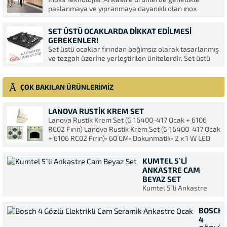
faydalanarak mutfağınıza...
paslanmaya ve yıpranmaya dayanıklı olan ınox
paslanmaz çelik kullanılır. Pürüzsüz ve sert olan
yüzeyi herhangi bir koruyucu tabakaya ihtiyaç
SET ÜSTÜ OCAKLARDA DIKKAT EDILMESI
duymaz. Bu yüzden de kolayca temizlenen ürünlerdir.
GEREKENLER!
Yormaz ve kolaylıkla dezenfekteedilir. Mikrop ve kir
Set üstü ocaklar fırından bağımsız olarak tasarlanmış
tutmaz ve...
ve tezgah üzerine yerleştirilen ünitelerdir. Set üstü
ocak alırken dikkat edilmesi gereken bazı detaylar
vardır. Öncelikle kullanacağınız set üstü ocağın
konumu dikkatli bir şekilde seçmelisiniz. Ocağın
ÇOK BAKILAN ÜRÜNLERİMİZ
ulaşılabilir ve kolay kullanım sağlayan yerde olması...
LANOVA RUSTIK KREM SET
Lanova Rustik Krem Set (G 16400-417 Ocak + 6106
RC02 Fırın) Lanova Rustik Krem Set (G 16400-417 Ocak
+ 6106 RC02 Fırın)• 60 CM• Dokunmatik• 2 x 1 W LED
Aydınlatma• Alüminyum Kaset Filtre• 190 W Motor
Gücü• 550 m³/h...
KUMTEL 5`LI
ANKASTRE CAM
BEYAZ SET
Kumtel 5`li Ankastre
Cam Beyaz Set (A6-
SF2.KO-50OADF.KO745)
BOSCH
A+ class enerji sınıfı •
4
beyaz Cam Panel • Harr