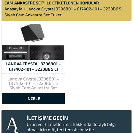
CAM ANKASTRE SET" ILE ETIKETLENEN KONULAR
Anasayfa
»
Lanova Crystal 3206B01 – G17402-101 – 3220B6 5’li
Siyah Cam Ankastre Set Etiketi
LANOVA CRYSTAL 3206B01 –
G17402-101 – 3220B6 5’LI
SIYAH CAM ANKASTRE SET
Lanova Crystal 3206B01 –
G17402-101 – 3220B6 5’li
Siyah Cam Ankastre Set
Lanova Black 3206B01 Siyah
Ankastre Fırın
İNCELE
ÖZELLİKLERAnkastre
Elektrikli FırınA Sınıfı
Enerji66 Litre HacimLED
DisplayPush Butonlu Dijital
İLETİŞİME GEÇİN
Saatli zaman
ayarlayıcılıÇocuk Kilidi6
Ürün ve Hizmetlerimiz hakkında detaylı bilgi
Pişirme FonksiyonuGril
almak için müşteri temsilcimiz ile
IzgaraTurbo Fan ve Soğutma